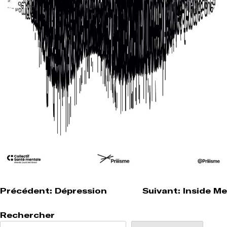
Navigation
Précédent:
Dépression
Suivant:
Inside Me
de
Rechercher