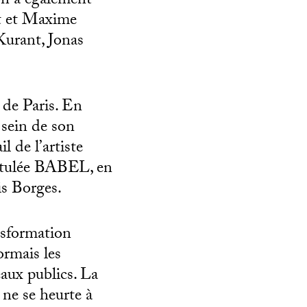
ion a également
ut et Maxime
urant, Jonas
 de Paris. En
 sein de son
 de l’artiste
ntitulée BABEL, en
is Borges.
nsformation
ormais les
aux publics.
La
ne se heurte à