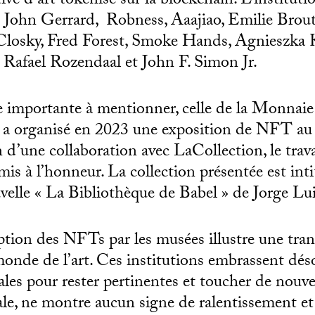
tive d’art tokenisé sur la blockchain. L
’institut
tes John Gerrard, Robness, Aaajiao, Emilie Bro
losky, Fred Forest, Smoke Hands, Agnieszka K
 Rafael Rozendaal et John F. Simon Jr.
e importante à mentionner, celle de la Monnaie
ion a organisé en 2023 une exposition de NFT au
’une collaboration avec LaCollection, le travail
mis à l’honneur. La collection présentée est i
uvelle « La Bibliothèque de Babel » de Jorge Lu
tion des NFTs par les musées illustre une tra
onde de l’art. Ces institutions embrassent dés
ales pour rester pertinentes et toucher de nouve
e, ne montre aucun signe de ralentissement et 