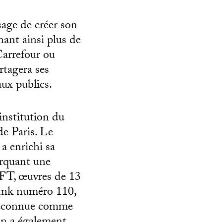
age de créer son
nant ainsi
plus de
Carrefour
ou
tagera ses
ux publics.
institution du
e Paris.
Le
a enrichi sa
arquant une
NFT, œuvres de 13
Punk numéro 110,
 reconnue comme