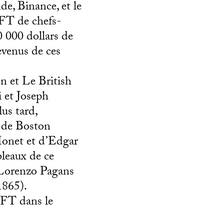
de, Binance, et le
NFT de chefs-
 000 dollars de
evenus de ces
on et Le British
 et Joseph
us tard,
 de Boston
onet et d’Edgar
bleaux de ce
 Lorenzo Pagans
1865).
NFT dans le