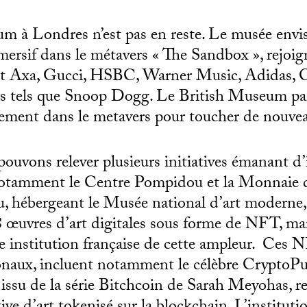
m à Londres n’est pas en reste. Le musée envis
ersif dans le métavers « The Sandbox », rejoig
t Axa, Gucci, HSBC, Warner Music, Adidas, 
tes tels que Snoop Dogg. Le British Museum par
tement dans le metavers pour toucher de nouvea
ouvons relever plusieurs initiatives émanant d’
notamment le Centre Pompidou et la Monnaie d
 hébergeant le Musée national d’art moderne, 
18 œuvres d’art digitales sous forme de NFT, m
e institution française de cette ampleur. Ces 
tionaux, incluent notamment le célèbre Crypto
issu de la série Bitchcoin de Sarah Meyohas,