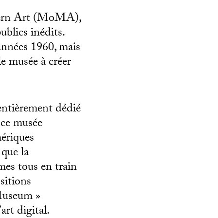
dern Art (MoMA),
blics inédits.
années 1960, mais
 le musée à créer
 entièrement dédié
 ce musée
mériques
 que la
mes tous en train
sitions
 Museum »
art digital.