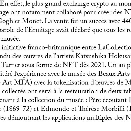
 En effet, le plus grand exchange crypto au mon
age ont notamment collaboré pour créer des 
ogh et Monet. La vente fut un succès avec 440
role de l’Ermitage avait déclaré que tous les r
u musée.
 initiative franco-britannique entre LaCollecti
du des œuvres de l’artiste Katsushika Hokusai
Turner sous forme de NFT dès 2021. Un an pl
itéré l’expérience avec
le musée des Beaux Arts
 Art MFA) avec la tokenisation d’œuvres de M
collectés ont servi à la restauration de deux ta
enant à la collection du musée :
Père écoutant
e
(1869-72) et
Edmondo et Thérèse Morbill
i (
ves démontrant les applications multiples des 