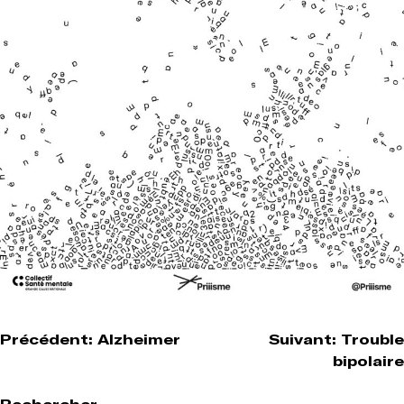
Navigation
Précédent:
Alzheimer
Suivant:
Trouble
bipolaire
de