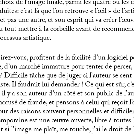
choix de l’image finale, parmi les quatre ou les 
ites: c’est là que l’on retrouve « l’œil » de l’arti
 pas une autre, et son esprit qui va créer l’œuvr
 ou tout mettre à la corbeille avant de recommen
ocessus artistique.
rez-vous, profitent de la facilité d’un logiciel 
te, d’un marché immature pour tenter de percer,
 ? Difficile tâche que de juger si l’auteur se sent
ste. Il faudrait lui demander ! Ce qui est sûr, c
: il y a son auteur d’un côté et son public de l’
 accusé de fraude, et pensons à celui qui reçoit l
our des raisons souvent personnelles et difficile
mporaine est une œuvre ouverte, libre à toutes 
t si l’image me plaît, me touche, j’ai le droit de l