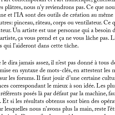
l’art contemporain et l’art numérique, génératif 
es plâtres, nous n’y reviendrons pas. Ce que nou
ine et l’IA sont des outils de création au même 
tres: pinceau, râteau, corps ou ventilateur. Ce q
uteur. Un artiste est une personne qui a besoin d
artiste, ça vous prend et ça ne vous lâche pas. Lib
ls qui l’aideront dans cette tâche.
e le dira jamais assez, il n’est pas donné à tous de
mise en syntaxe de mots-clés, en attestent les m
ur les forums. Il faut jouir d’une certaine cultu
ences correspondant le mieux à son idée. Les plu
 référents posés là par défaut par la machine, fa
r. Et si les résultats obtenus sont bien des opéra
 lesquelles nous n’avons plus la main, reste l’ét