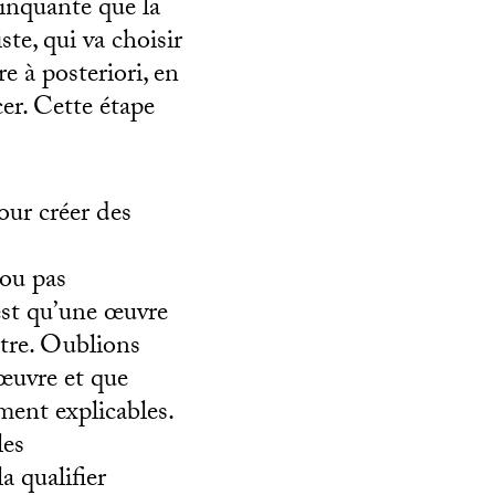
cinquante que la
ste, qui va choisir
e à posteriori, en
cer. Cette étape
pour créer des
 ou pas
’est qu’une œuvre
autre. Oublions
’œuvre et que
ment explicables.
les
a qualifier