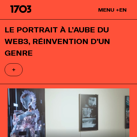
Passer
MENU
EN
l'intro
Nos projets
LE PORTRAIT À L’AUBE DU
Nos expositions
WEB3, RÉINVENTION D’UN
Nos leasings
GENRE
Nos NFTs
Nos collaborations
Nos artistes
On parle de nous
Blog