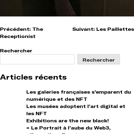
Navigation
Précédent:
The
Suivant:
Les Paillettes
Receptionist
de
l’article
Rechercher
Rechercher
Articles récents
Les galeries françaises s’emparent du
numérique et des NFT
Les musées adoptent l’art digital et
les NFT
Exhibitions are the new black!
« Le Portrait à l’aube du Web3,