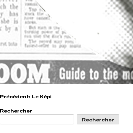
Navigation
Précédent:
Le Képi
de
Rechercher
l’article
Rechercher