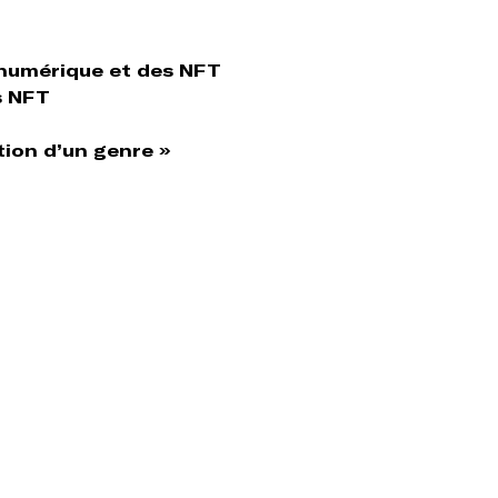
 numérique et des NFT
s NFT
tion d’un genre »