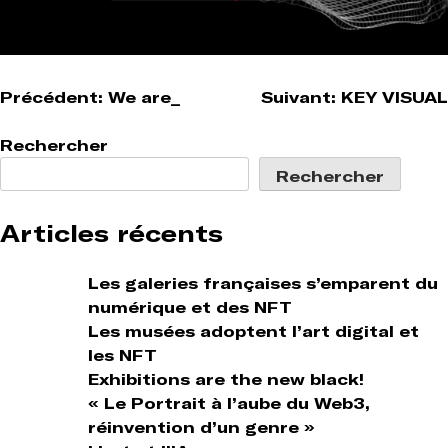
Navigation
Précédent:
We are_
Suivant:
KEY VISUAL
de
Rechercher
l’article
Rechercher
Articles récents
Les galeries françaises s’emparent du
numérique et des NFT
Les musées adoptent l’art digital et
les NFT
Exhibitions are the new black!
« Le Portrait à l’aube du Web3,
réinvention d’un genre »