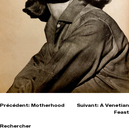
Navigation
Précédent:
Motherhood
Suivant:
A Venetian
Feast
de
l’article
Rechercher