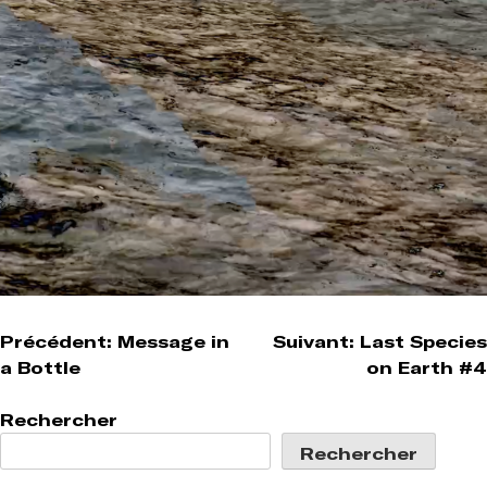
Navigation
Précédent:
Message in
Suivant:
Last Species
a Bottle
on Earth #4
de
l’article
Rechercher
Rechercher