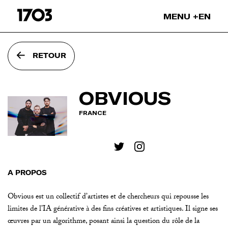
Passer
MENU
EN
l'intro
Nos projets
RETOUR
Nos expositions
Nos leasings
Nos NFTs
OBVIOUS
Nos collaborations
FRANCE
Nos artistes
On parle de nous
Blog
À PROPOS
Obvious est un collectif d’artistes et de chercheurs qui repousse les
limites de l’IA générative à des fins créatives et artistiques. Il signe ses
œuvres par un algorithme, posant ainsi la question du rôle de la