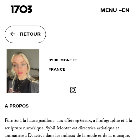
Passer
MENU
EN
l'intro
Nos projets
RETOUR
Nos expositions
Nos leasings
Nos NFTs
SYBIL MONTET
Nos collaborations
FRANCE
Nos artistes
On parle de nous
Blog
À PROPOS
Formée à la haute joaillerie, aux effets spéciaux, à l’infographie et à la
sculpture numérique, Sybil Montet est directrice artistique et
animatrice 3D, active dans les milieux de la mode et de la musique.