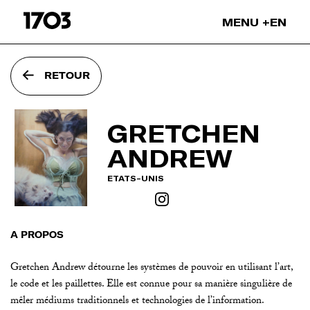
Passer
MENU
EN
l'intro
Nos projets
RETOUR
Nos expositions
Nos leasings
Nos NFTs
GRETCHEN
Nos collaborations
ANDREW
Nos artistes
On parle de nous
ETATS-UNIS
Blog
À PROPOS
Gretchen Andrew détourne les systèmes de pouvoir en utilisant l’art,
le code et les paillettes. Elle est connue pour sa manière singulière de
mêler médiums traditionnels et technologies de l’information.